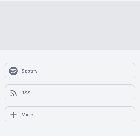
Spotify
RSS
More