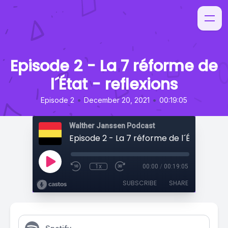
Episode 2 - La 7 réforme de
l´État - reflexions
•
•
Episode 2
December 20, 2021
00:19:05
Walther Janssen Podcast
1x
00:00
/
00:19:05
SUBSCRIBE
SHARE