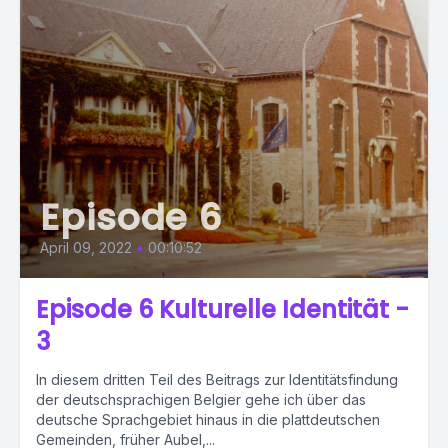
Episode 6
April 09, 2022
•
00:10:52
Episode 6 Kulturelle Identität -
3
In diesem dritten Teil des Beitrags zur Identitätsfindung
der deutschsprachigen Belgier gehe ich über das
deutsche Sprachgebiet hinaus in die plattdeutschen
Gemeinden, früher Aubel,...